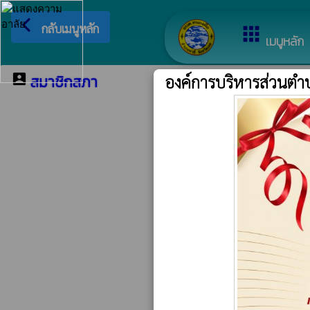
arrow_back_ios
ยินดีต
กลับเมนูหลัก
apps
เมนูหลัก
account_box
องค์การบริหารส่วนต
สมาชิกสภา