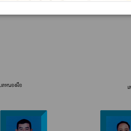
โทร : 087-8667715
ำบลหนองผือ
เ