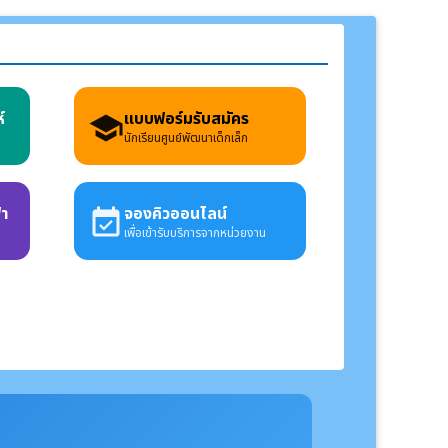
์
แบบฟอร์มรับสมัคร
school
นักเรียนศูนย์พัฒนาเด็กเล็ก
้า
จองคิวออนไลน์
event_available
เพื่อเข้ารับบริการจากหน่วยงาน