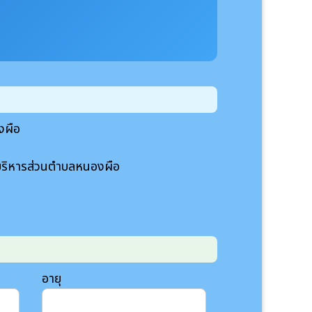
งผือ
รบริหารส่วนตำบลหนองผือ
อายุ