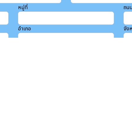
หมู่ที่
ถน
อำเภอ
จังห
โทรศัพท์
สกุล
นองผือ ดำเนินการ