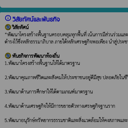
info_outline
วิสัยทัศน์และพันธกิจ
วิสัยทัศน์
“พัฒนาโครงสร้างพื้นฐานครอบคลุมทุกพื้นที่ เน้นการมีส่วนร่วมและ
ดำรงไว้ซึ่งหลักธรรมาภิบาล ภายใต้หลักเศรษฐกิจพอเพียง นำสู่ประ
พันธกิจการพัฒนาท้องถิ่น
1.พัฒนาโครงสร้างพื้นฐานให้ได้มาตรฐาน

2.พัฒนาคุณภาพชีวิตและสังคมให้ประชาชนอยู่ดีมีสุข ปลอดภัยในชีว
3.พัฒนาด้านการศึกษาให้ได้ตามเกณฑ์มาตรฐาน

4.พัฒนาด้านเศรษฐกิจให้มีการขยายตัวทางเศรษฐกิจฐานราก

5.พัฒนาอนุรักษ์ทรัพยากรธรรมชาติและสิ่งแวดล้อมให้คงสภาพแล