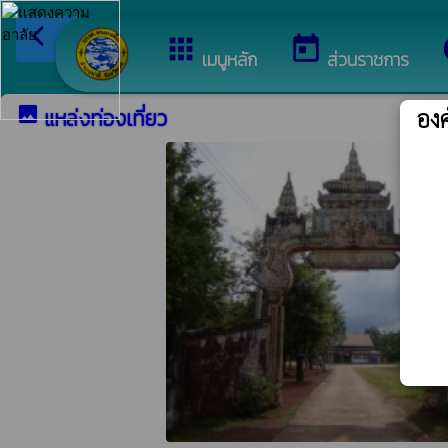
arrow_back_ios
ยินดี
กลับเมนูหลัก
apps
today
เมนูหลัก
ส่วนราชการ
image
อง
แหล่งท่องเที่ยว