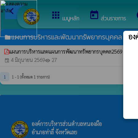
arrow_back_ios
ยิน
กลับเมนูหลัก
apps
today
เมนูหลัก
ส่วนราชการ
อง
แผนการบริหารและพัฒนาทรัพยากรบุคคล
folder
แผนการบริหารและแผนการพัฒนาทรัพยากรบุคคล2569
whatshot
4 มิถุนายน 2569
27
event
visibility
1
1 - 1 (ทั้งหมด 1 รายการ)
องค์การบริหารส่วนตำบลหนองผือ
อำเภอท่าลี่ จังหวัดเลย