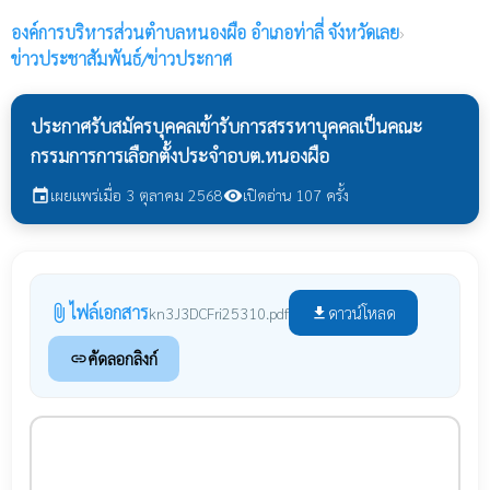
องค์การบริหารส่วนตำบลหนองผือ
อำเภอท่าลี่ จังหวัดเลย
›
ข่าวประชาสัมพันธ์/ข่าวประกาศ
ประกาศรับสมัครบุคคลเข้ารับการสรรหาบุคคลเป็นคณะ
กรรมการการเลือกตั้งประจำอบต.หนองผือ
เผยแพร่เมื่อ 3 ตุลาคม 2568
เปิดอ่าน 107 ครั้ง
event
visibility
ไฟล์เอกสาร
attach_file
ดาวน์โหลด
kn3J3DCFri25310.pdf
file_download
คัดลอกลิงก์
link