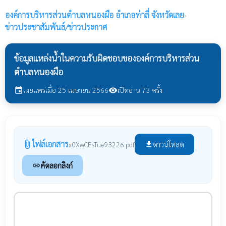
องค์การบริหารส่วนตำบลหนองผือ
อำเภอท่าลี่ จังหวัดเลย
›
ข่าวประชาสัมพันธ์/ข่าวประกาศ
ข้อมูลแหล่งน้ำในความรับผิดชอบขององค์การบริหารส่วน
ตำบลหนองผือ
เผยแพร่เมื่อ 25 เมษายน 2566
เปิดอ่าน 73 ครั้ง
event
visibility
ไฟล์เอกสาร
attach_file
ดาวน์โหลด
x0XwCEsTue93226.pdf
file_download
คัดลอกลิงก์
link