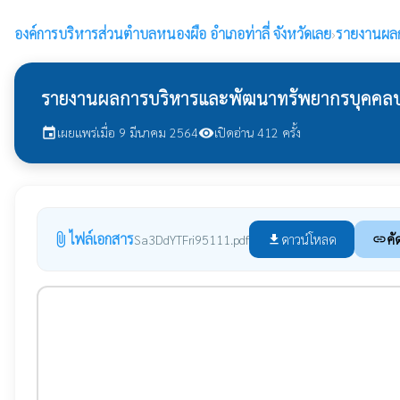
องค์การบริหารส่วนตำบลหนองผือ
อำเภอท่าลี่ จังหวัดเลย
›
รายงานผล
รายงานผลการบริหารและพัฒนาทรัพยากรบุคคลป
เผยแพร่เมื่อ 9 มีนาคม 2564
เปิดอ่าน 412 ครั้ง
event
visibility
ไฟล์เอกสาร
attach_file
ดาวน์โหลด
คั
Sa3DdYTFri95111.pdf
file_download
link