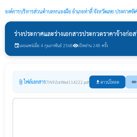
องค์การบริหารส่วนตำบลหนองผือ
อำเภอท่าลี่ จังหวัดเลย
›
ประกาศจัดซ
ร่างประกาศและร่างเอกสารประกวดราคาจ้างก่อสร้าง
เผยแพร่เมื่อ 4 กุมภาพันธ์ 2568
เปิดอ่าน 248 ครั้ง
event
visibility
ไฟล์เอกสาร
attach_file
ดาวน์โหลด
7lN9ZotWed114222.pdf
file_download
link