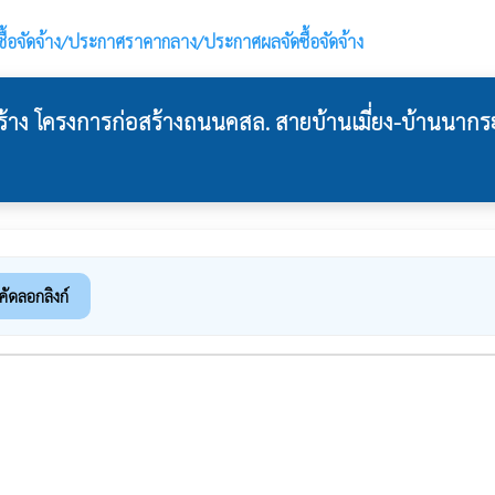
ื้อจัดจ้าง/ประกาศราคากลาง/ประกาศผลจัดซื้อจัดจ้าง
 โครงการก่อสร้างถนนคสล. สายบ้านเมี่ยง-บ้านนากระเซ็
คัดลอกลิงก์